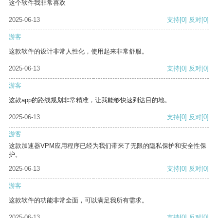
这个软件我非常喜欢
2025-06-13
支持
[0]
反对
[0]
游客
这款软件的设计非常人性化，使用起来非常舒服。
2025-06-13
支持
[0]
反对
[0]
游客
这款app的路线规划非常精准，让我能够快速到达目的地。
2025-06-13
支持
[0]
反对
[0]
游客
这款加速器VPM应用程序已经为我们带来了无限的隐私保护和安全性保
护。
2025-06-13
支持
[0]
反对
[0]
游客
这款软件的功能非常全面，可以满足我所有需求。
2025-06-13
支持
[0]
反对
[0]