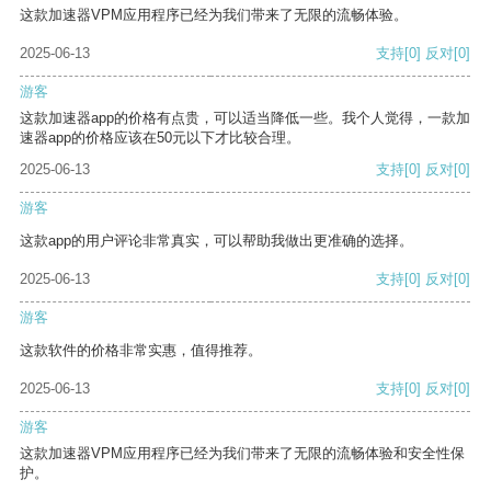
这款加速器VPM应用程序已经为我们带来了无限的流畅体验。
2025-06-13
支持
[0]
反对
[0]
游客
这款加速器app的价格有点贵，可以适当降低一些。我个人觉得，一款加
速器app的价格应该在50元以下才比较合理。
2025-06-13
支持
[0]
反对
[0]
游客
这款app的用户评论非常真实，可以帮助我做出更准确的选择。
2025-06-13
支持
[0]
反对
[0]
游客
这款软件的价格非常实惠，值得推荐。
2025-06-13
支持
[0]
反对
[0]
游客
这款加速器VPM应用程序已经为我们带来了无限的流畅体验和安全性保
护。