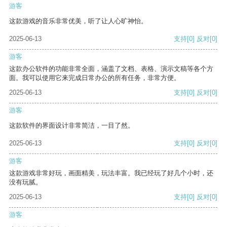
游客
这款游戏的音乐非常优美，听了让人心旷神怡。
2025-06-13
支持
[0]
反对
[0]
游客
这款办公软件的功能非常全面，涵盖了文档、表格、演示文稿等各个方
面。我可以使用它来完成日常办公的所有任务，非常方便。
2025-06-13
支持
[0]
反对
[0]
游客
这款软件的界面设计非常简洁，一目了然。
2025-06-13
支持
[0]
反对
[0]
游客
这款游戏非常好玩，画面精美，玩法丰富。我已经玩了好几个小时，还
没有玩腻。
2025-06-13
支持
[0]
反对
[0]
游客