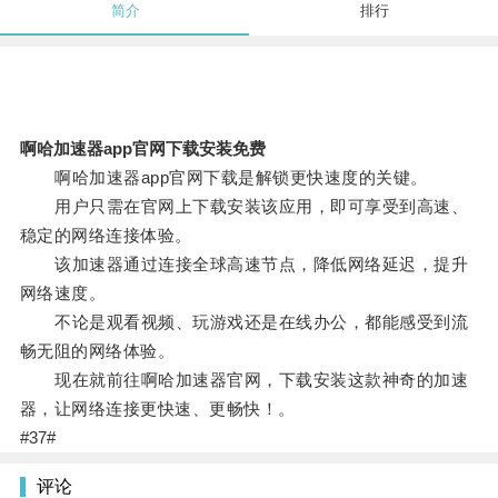
简介
排行
啊哈加速器app官网下载安装免费
啊哈加速器app官网下载是解锁更快速度的关键。
用户只需在官网上下载安装该应用，即可享受到高速、
稳定的网络连接体验。
该加速器通过连接全球高速节点，降低网络延迟，提升
网络速度。
不论是观看视频、玩游戏还是在线办公，都能感受到流
畅无阻的网络体验。
现在就前往啊哈加速器官网，下载安装这款神奇的加速
器，让网络连接更快速、更畅快！。
#37#
评论