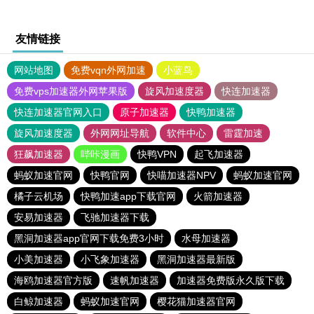
友情链接
网站地图
免费vqn外网加速
小蓝鸟
免费vps加速器外网苹果版
旋风加速度器
快连加速器
快连加速器官网入口
原子加速器
快鸭加速器
旋风加速度器
外网网址导航
软件中心
雷霆加速
狂飙加速器
哔咔漫画
快鸭VPN
起飞加速器
蚂蚁加速官网
快鸭官网
快喵加速器NPV
蚂蚁加速官网
橘子云机场
快鸭加速app下载官网
火箭加速器
安易加速器
飞驰加速器下载
黑洞加速器app官网下载免费3小时
水母加速器
小美加速器
小飞象加速器
黑洞加速器最新版
海鸥加速器官方版
速帆加速器
加速器免费版永久版下载
白鲸加速器
蚂蚁加速官网
樱花猫加速器官网