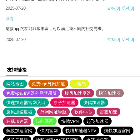
2025-07-20
支持
[0]
反对
[0]
游客
这款app的功能非常丰富，可以满足我不同的社交需求。
2025-07-20
支持
[0]
反对
[0]
友情链接
网站地图
免费vqn外网加速
小蓝鸟
免费vps加速器外网苹果版
旋风加速度器
快连加速器
快连加速器官网入口
原子加速器
快鸭加速器
旋风加速度器
外网网址导航
软件中心
雷霆加速
狂飙加速器
哔咔漫画
快鸭VPN
起飞加速器
蚂蚁加速官网
快鸭官网
快喵加速器NPV
蚂蚁加速官网