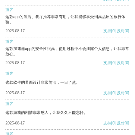
游客
这款app的酒店、餐厅推荐非常有用，让我能够享受到高品质的旅行体
验。
2025-08-17
支持
[0]
反对
[0]
游客
这款加速器app的安全性很高，使用过程中不会泄露个人信息，让我非常
放心。
2025-08-17
支持
[0]
反对
[0]
游客
这款软件的界面设计非常简洁，一目了然。
2025-08-17
支持
[0]
反对
[0]
游客
这款游戏的剧情非常感人，让我久久不能忘怀。
2025-08-17
支持
[0]
反对
[0]
游客