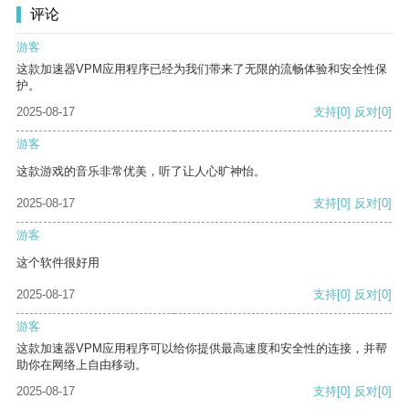
评论
游客
这款加速器VPM应用程序已经为我们带来了无限的流畅体验和安全性保
护。
2025-08-17
支持
[0]
反对
[0]
游客
这款游戏的音乐非常优美，听了让人心旷神怡。
2025-08-17
支持
[0]
反对
[0]
游客
这个软件很好用
2025-08-17
支持
[0]
反对
[0]
游客
这款加速器VPM应用程序可以给你提供最高速度和安全性的连接，并帮
助你在网络上自由移动。
2025-08-17
支持
[0]
反对
[0]