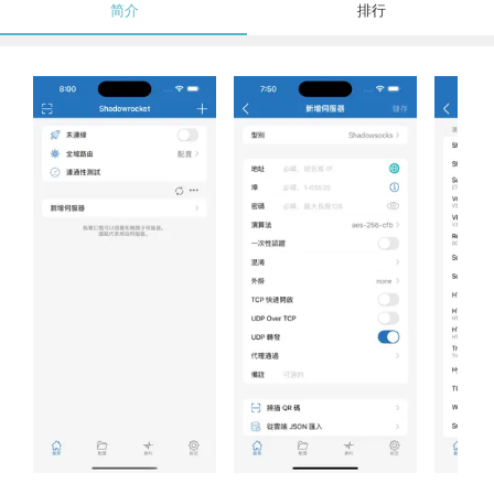
简介
排行