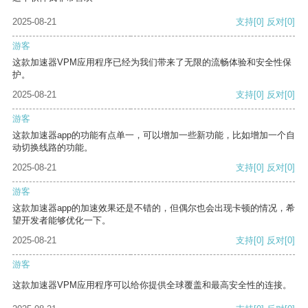
2025-08-21
支持
[0]
反对
[0]
游客
这款加速器VPM应用程序已经为我们带来了无限的流畅体验和安全性保
护。
2025-08-21
支持
[0]
反对
[0]
游客
这款加速器app的功能有点单一，可以增加一些新功能，比如增加一个自
动切换线路的功能。
2025-08-21
支持
[0]
反对
[0]
游客
这款加速器app的加速效果还是不错的，但偶尔也会出现卡顿的情况，希
望开发者能够优化一下。
2025-08-21
支持
[0]
反对
[0]
游客
这款加速器VPM应用程序可以给你提供全球覆盖和最高安全性的连接。