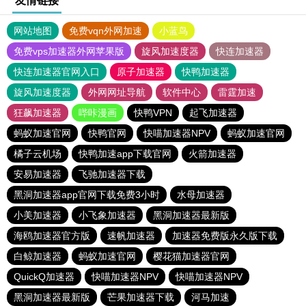
友情链接
网站地图
免费vqn外网加速
小蓝鸟
免费vps加速器外网苹果版
旋风加速度器
快连加速器
快连加速器官网入口
原子加速器
快鸭加速器
旋风加速度器
外网网址导航
软件中心
雷霆加速
狂飙加速器
哔咔漫画
快鸭VPN
起飞加速器
蚂蚁加速官网
快鸭官网
快喵加速器NPV
蚂蚁加速官网
橘子云机场
快鸭加速app下载官网
火箭加速器
安易加速器
飞驰加速器下载
黑洞加速器app官网下载免费3小时
水母加速器
小美加速器
小飞象加速器
黑洞加速器最新版
海鸥加速器官方版
速帆加速器
加速器免费版永久版下载
白鲸加速器
蚂蚁加速官网
樱花猫加速器官网
QuickQ加速器
快喵加速器NPV
快喵加速器NPV
黑洞加速器最新版
芒果加速器下载
河马加速