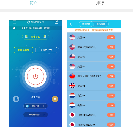
简介
排行