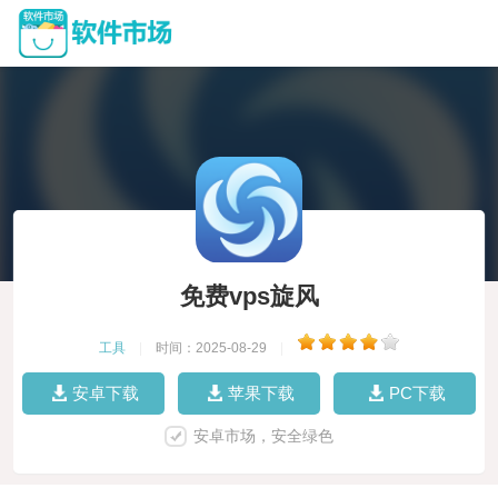
免费vps旋风
工具
|
时间：2025-08-29
|
安卓下载
苹果下载
PC下载
安卓市场，安全绿色