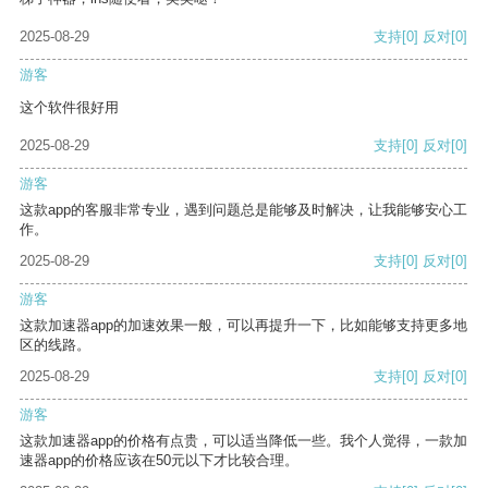
2025-08-29
支持
[0]
反对
[0]
游客
这个软件很好用
2025-08-29
支持
[0]
反对
[0]
游客
这款app的客服非常专业，遇到问题总是能够及时解决，让我能够安心工
作。
2025-08-29
支持
[0]
反对
[0]
游客
这款加速器app的加速效果一般，可以再提升一下，比如能够支持更多地
区的线路。
2025-08-29
支持
[0]
反对
[0]
游客
这款加速器app的价格有点贵，可以适当降低一些。我个人觉得，一款加
速器app的价格应该在50元以下才比较合理。