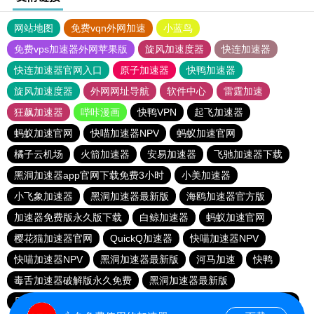
网站地图
免费vqn外网加速
小蓝鸟
免费vps加速器外网苹果版
旋风加速度器
快连加速器
快连加速器官网入口
原子加速器
快鸭加速器
旋风加速度器
外网网址导航
软件中心
雷霆加速
狂飙加速器
哔咔漫画
快鸭VPN
起飞加速器
蚂蚁加速官网
快喵加速器NPV
蚂蚁加速官网
橘子云机场
火箭加速器
安易加速器
飞驰加速器下载
黑洞加速器app官网下载免费3小时
小美加速器
小飞象加速器
黑洞加速器最新版
海鸥加速器官方版
加速器免费版永久版下载
白鲸加速器
蚂蚁加速官网
樱花猫加速器官网
QuickQ加速器
快喵加速器NPV
快喵加速器NPV
黑洞加速器最新版
河马加速
快鸭
毒舌加速器破解版永久免费
黑洞加速器最新版
原子加速器永久免费版
绿茶加速器
桔子云
快喵加速器