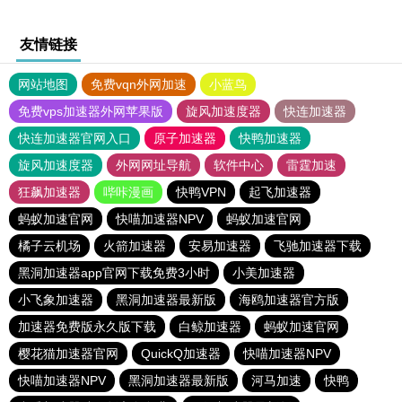
友情链接
网站地图
免费vqn外网加速
小蓝鸟
免费vps加速器外网苹果版
旋风加速度器
快连加速器
快连加速器官网入口
原子加速器
快鸭加速器
旋风加速度器
外网网址导航
软件中心
雷霆加速
狂飙加速器
哔咔漫画
快鸭VPN
起飞加速器
蚂蚁加速官网
快喵加速器NPV
蚂蚁加速官网
橘子云机场
火箭加速器
安易加速器
飞驰加速器下载
黑洞加速器app官网下载免费3小时
小美加速器
小飞象加速器
黑洞加速器最新版
海鸥加速器官方版
加速器免费版永久版下载
白鲸加速器
蚂蚁加速官网
樱花猫加速器官网
QuickQ加速器
快喵加速器NPV
快喵加速器NPV
黑洞加速器最新版
河马加速
快鸭