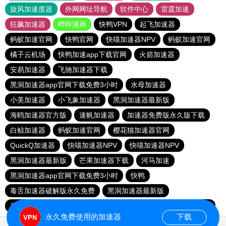
旋风加速度器
外网网址导航
软件中心
雷霆加速
狂飙加速器
哔咔漫画
快鸭VPN
起飞加速器
蚂蚁加速官网
快鸭官网
快喵加速器NPV
蚂蚁加速官网
橘子云机场
快鸭加速app下载官网
火箭加速器
安易加速器
飞驰加速器下载
黑洞加速器app官网下载免费3小时
水母加速器
小美加速器
小飞象加速器
黑洞加速器最新版
海鸥加速器官方版
速帆加速器
加速器免费版永久版下载
白鲸加速器
蚂蚁加速官网
樱花猫加速器官网
QuickQ加速器
快喵加速器NPV
快喵加速器NPV
黑洞加速器最新版
芒果加速器下载
河马加速
黑洞加速器app官网下载免费3小时
快鸭
毒舌加速器破解版永久免费
黑洞加速器最新版
原子加速器永久免费版
绿茶加速器
桔子云
快喵加速器
永久免费使用的加速器
下载